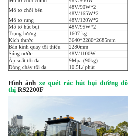
Mô tơ chổi chính
48V/950W
48V/90W*2 +
Mô tơ chổi bên
48V/165W*2
Mô tơ rung
48V/120W*2
Mô tơ hút bụi
48V/95W*2
Trọng lượng
1607 kg
Kích thước
3640*2280*2685mm
Bán kính quay tối thiểu
2280mm
Súng nước
48V/1100W
Áp suất tối đa
9Mpa (90kg)
Dòng chảy tối đa
10.5L/ phút
Hình ảnh
xe quét rác hút bụi đường đô
thị
RS2200F