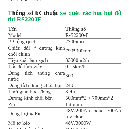
Thông số kỹ thuật
xe quét rác hút bụi đô
thị
RS2200F
Tên
Thông số
Model
R-S2200-F
Bề rộng quét
2200mm
Chiều dài * đường kính
790*300mm
chổi chính
Hiệu suất làm sạch
33000m2/h
Tốc độ làm việc
0-15km/h
Dung tích thùng chứa
300L
nước
Dung tích thùng chứa bụi
240L
Thời gian hoạt động
3-4h
Đường kính chổi bên
500mm*2 + 700mm*2
Pin
Lithium
48V/200Ah hoặc 300Ah
Dung lượng Pin
tùy chọn
Mô tơ kéo
48V/3000W