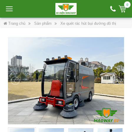
0
Trang chủ
Sản phẩm
Xe quét rác hút bụi đường đô thị