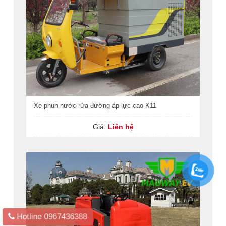
Xe phun nước rửa đường áp lực cao K11
Giá:
Liên hệ
Hotline
0967436388