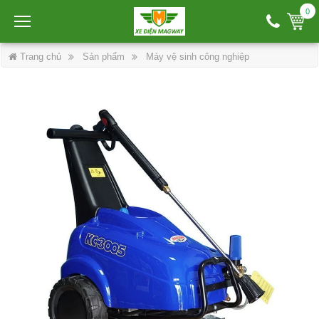
0
Trang chủ
Sản phẩm
Máy vệ sinh công nghiệp
Máy phun xịt áp lực cao