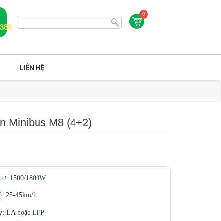
0
6388
LIÊN HỆ
n Minibus M8 (4+2)
ệ
cơ: 1500/1800W
ộ: 25-45km/h
y: LA hoặc LFP