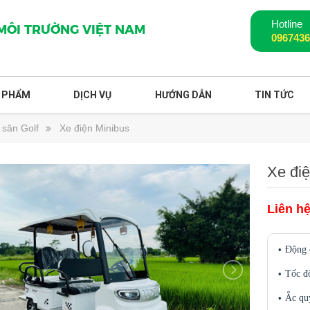
Hotline
 MÔI TRƯỜNG VIỆT NAM
096743
 PHẨM
DỊCH VỤ
HƯỚNG DẪN
TIN TỨC
n sân Golf
Xe điện Minibus
Xe điệ
Liên h
Động 
Tốc đ
Ắc qu