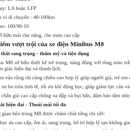
quy: LA hoặc LFP
 vi di chuyển : 40-100km
xe: 100/90-10
ở hữu mái che nắng, che mưa cao cấp
iểm vượt trội của xe điện Minibus M8
 thất sang trọng - thẩm mỹ và tiện dụng
us M8 sở hữu thiết kế trẻ trung, năng động với tông màu t
m giác hiện đại và thanh lịch.
ra vào rộng rãi cùng chiều cao hợp lý giúp người già, trẻ em
 xe bo tròn tinh tế, tối ưu khí động học, giúp giảm lực cản và
 chắn gió cao cấp chống va đập và bụi bẩn, đảm bảo tầm nhìn
ất hiện đai - Thoải mái tối đa
gian bên trong M8 được chăm chút từng chi tiết:
bọc da cao cấp, êm ái, sang trọng, bố trí hợp lý tạo không gi