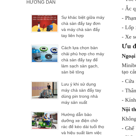
HƯỚNG DẪN
- Ắc 
Sự khác biệt giữa máy
- Phạm
chà sàn đẩy tay đơn
- Lốp 
và máy chà sàn đẩy
tay liên hợp
- Xe s
Ưu đ
Cách lựa chọn bàn
chải phù hợp cho máy
Ngoại
chà sàn đẩy tay để
Minib
làm sạch sàn gạch,
tạo cả
sàn bê tông
- Cửa 
Lưu ý khi sử dụng
- Thân
máy chà sàn đẩy tay
dùng pin trong nhà
- Kính
máy sản xuất
Nội th
Hướng dẫn bảo
Không 
dưỡng xe điện chở
rác để kéo dài tuổi thọ
- Ghế 
và hiệu suất làm việc