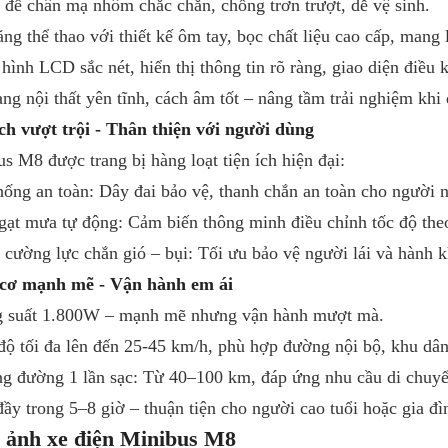
 để chân mạ nhôm chắc chắn, chống trơn trượt, dễ vệ sinh.
ăng thể thao với thiết kế ôm tay, bọc chất liệu cao cấp, mang 
hình LCD sắc nét, hiển thị thông tin rõ ràng, giao diện điều 
ng nội thất yên tĩnh, cách âm tốt – nâng tầm trải nghiệm khi 
ch vượt trội - Thân thiện với người dùng
s M8 được trang bị hàng loạt tiện ích hiện đại:
hống an toàn: Dây đai bảo vệ, thanh chắn an toàn cho người n
gạt mưa tự động: Cảm biến thông minh điều chỉnh tốc độ th
 cường lực chắn gió – bụi: Tối ưu bảo vệ người lái và hành 
cơ mạnh mẽ - Vận hành em ái
g suất 1.800W – mạnh mẽ nhưng vận hành mượt mà.
độ tối đa lên đến 25-45 km/h, phù hợp đường nội bộ, khu dân c
g đường 1 lần sạc: Từ 40–100 km, đáp ứng nhu cầu di chuyể
đầy trong 5–8 giờ – thuận tiện cho người cao tuổi hoặc gia đì
 ảnh xe điện Minibus M8