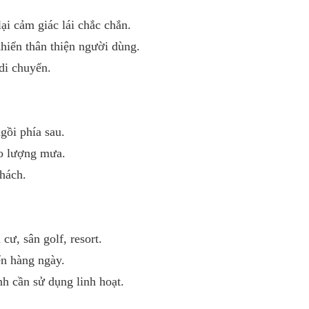
lại cảm giác lái chắc chắn.
khiển thân thiện người dùng.
di chuyển.
gồi phía sau.
eo lượng mưa.
khách.
ư, sân golf, resort.
n hàng ngày.
nh cần sử dụng linh hoạt.