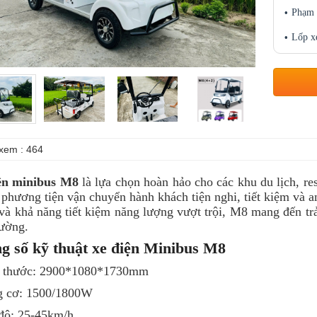
Phạm 
Lốp x
xem : 464
ện minibus M8
là lựa chọn hoàn hảo cho các khu du lịch, res
 phương tiện vận chuyển hành khách tiện nghi, tiết kiệm và an
và khả năng tiết kiệm năng lượng vượt trội, M8 mang đến trả
rường.
g số kỹ thuật xe điện Minibus M8
h thước: 2900*1080*1730mm
g cơ: 1500/1800W
 độ: 25-45km/h