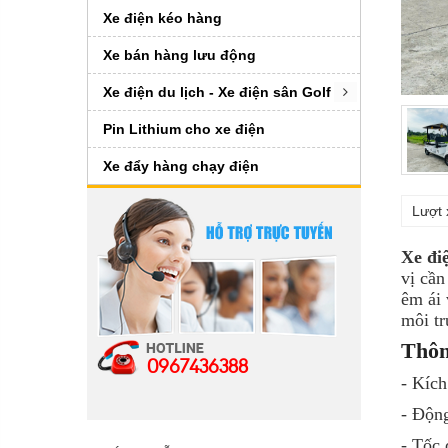
Xe điện kéo hàng
Xe bán hàng lưu động
Xe điện du lịch - Xe điện sân Golf
Pin Lithium cho xe điện
Xe đẩy hàng chạy điện
Lượt 
Xe đi
vị cần
êm ái 
môi t
Thôn
0967436388
- Kíc
- Độn
- Tốc