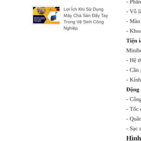
- Phần
Lợi Ích Khi Sử Dụng
- Vô l
Máy Chà Sàn Đẩy Tay
- Màn 
Trong Vệ Sinh Công
Nghiệp
- Khoa
Tiện í
Minibu
- Hệ t
- Cần 
- Kính
Động 
- Côn
- Tốc 
- Quãn
- Sạc 
Hình